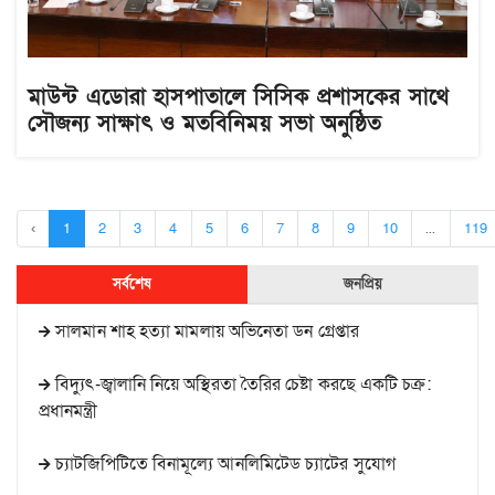
মাউন্ট এডোরা হাসপাতালে সিসিক প্রশাসকের সাথে
সৌজন্য সাক্ষাৎ ও মতবিনিময় সভা অনুষ্ঠিত
‹
1
2
3
4
5
6
7
8
9
10
...
119
সর্বশেষ
জনপ্রিয়
সালমান শাহ হত্যা মামলায় অভিনেতা ডন গ্রেপ্তার
বিদ্যুৎ-জ্বালানি নিয়ে অস্থিরতা তৈরির চেষ্টা করছে একটি চক্র:
প্রধানমন্ত্রী
চ্যাটজিপিটিতে বিনামূল্যে আনলিমিটেড চ্যাটের সুযোগ