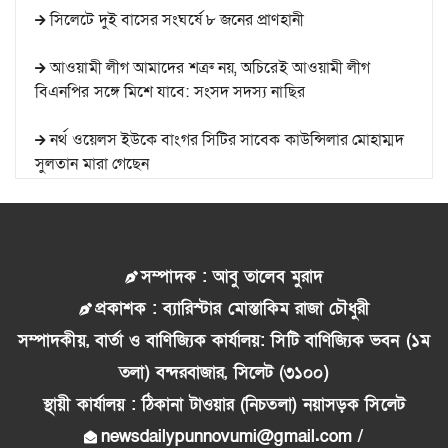
সিলেটে দুই বাসের সংঘর্ষে ৮ জনের প্রাণহানী
আওয়ামী লীগ আমাদের শত্রু নয়, অচিরেই আওয়ামী লীগ
বিএনপির সঙ্গে মিশে যাবে: সংসদ সদস্য নাছির
নর্থ ওয়েলস ইউকে বাংগর সিটির সাবেক কাউন্সিলার মোহাম্মদ
সুলতান মারা গেছেন
মুজিব পরদেশী কারাগারে
সাবেক যুগ্ম সচিব সৈয়দ জগলুল পাশা শাহজালাল বিমানবন্দর
সম্পাদক : আবু তালেব মুরাদ
থেকে গ্রেফতার
প্রকাশক : ব্যারিস্টার মোস্তাকিম রাজা চৌধুরী
সিনিয়র সাংবাদিক দুলাল হোসেনের বাসায় দুঃসাহসিক চুরি
সম্পাদকীয়, বার্তা ও বাণিজ্যিক কার্যালয়: সিটি বাণিজ্যিক ভবন (১ম
তলা) বন্দরবাজার, সিলেট (৩১০০)
শ্রীলঙ্কায় ভয়াবহ বন্যা-ভূমিধসে নিহত ৭, বন্ধ শিক্ষাপ্রতিষ্ঠান
স্থায়ী কার্যালয় : ঠিকানা টাওয়ার (নিচতলা) নয়াসড়ক সিলেট
জুলাই স্মৃতি জাদুঘরের দুয়ার খুলেছে, উদ্বোধন করলেন প্রধানমন্ত্রী
newsdailypunnovumi@gmail.com /