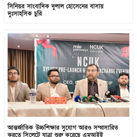
সিনিয়র সাংবাদিক দুলাল হোসেনের বাসায়
দুঃসাহসিক চুরি
আন্তর্জাতিক উচ্চশিক্ষার সুযোগ আরও সম্প্রসারিত
করতে সিলেটে যাত্রা শুরু করেছে এমআইই