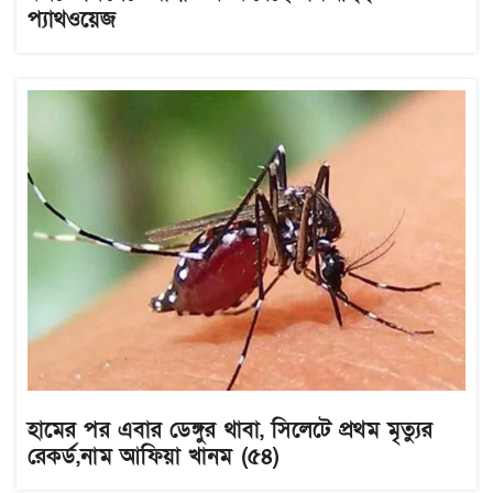
প্যাথওয়েজ
হামের পর এবার ডেঙ্গুর থাবা, সিলেটে প্রথম মৃত্যুর
রেকর্ড,নাম আফিয়া খানম (৫৪)