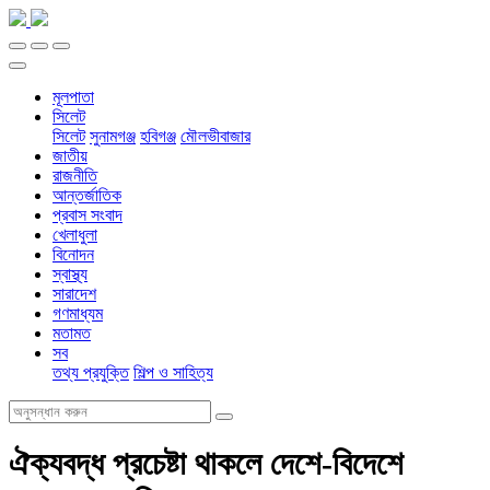
মূলপাতা
সিলেট
সিলেট
সুনামগঞ্জ
হবিগঞ্জ
মৌলভীবাজার
জাতীয়
রাজনীতি
আন্তর্জাতিক
প্রবাস সংবাদ
খেলাধুলা
বিনোদন
স্বাস্থ্য
সারাদেশ
গণমাধ্যম
মতামত
সব
তথ্য প্রযুক্তি
শিল্প ও সাহিত্য
ঐক্যবদ্ধ প্রচেষ্টা থাকলে দেশে-বিদেশে