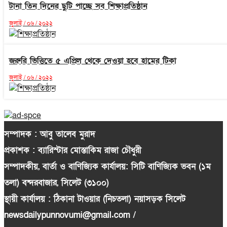
টানা তিন দিনের ছুটি পাচ্ছে সব শিক্ষাপ্রতিষ্ঠান
জুলাই / ০৬ / ২০২২
জরুরি ভিত্তিতে ৫ এপ্রিল থেকে দেওয়া হবে হামের টিকা
জুলাই / ০৬ / ২০২২
সম্পাদক : আবু তালেব মুরাদ
প্রকাশক : ব্যারিস্টার মোস্তাকিম রাজা চৌধুরী
সম্পাদকীয়, বার্তা ও বাণিজ্যিক কার্যালয়: সিটি বাণিজ্যিক ভবন (১ম
তলা) বন্দরবাজার, সিলেট (৩১০০)
স্থায়ী কার্যালয় : ঠিকানা টাওয়ার (নিচতলা) নয়াসড়ক সিলেট
newsdailypunnovumi@gmail.com /