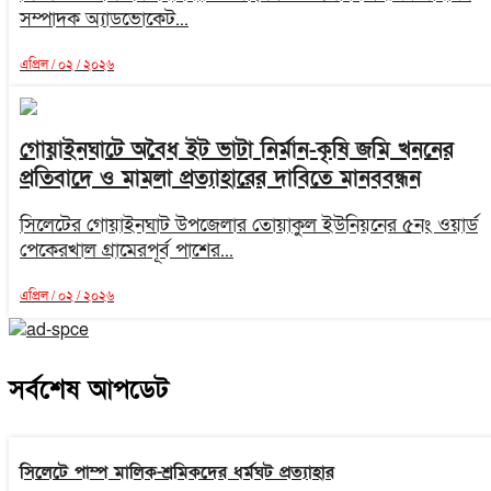
সম্পাদক অ্যাডভোকেট...
এপ্রিল / ০২ / ২০২৬
গোয়াইনঘাটে অবৈধ ইট ভাটা নির্মান-কৃষি জমি খননের
প্রতিবাদে ও মামলা প্রত্যাহারের দাবিতে মানববন্ধন
‎সিলেটের গোয়াইনঘাট উপজেলার তোয়াকুল ইউনিয়নের ৫নং ওয়ার্ড
পেকেরখাল গ্রামের‎পূর্ব পাশের...
এপ্রিল / ০২ / ২০২৬
সর্বশেষ আপডেট
সিলেটে পাম্প মালিক-শ্রমিকদের ধর্মঘট প্রত্যাহার