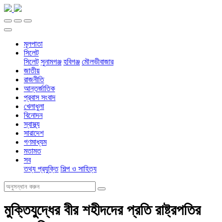
মূলপাতা
সিলেট
সিলেট
সুনামগঞ্জ
হবিগঞ্জ
মৌলভীবাজার
জাতীয়
রাজনীতি
আন্তর্জাতিক
প্রবাস সংবাদ
খেলাধুলা
বিনোদন
স্বাস্থ্য
সারাদেশ
গণমাধ্যম
মতামত
সব
তথ্য প্রযুক্তি
শিল্প ও সাহিত্য
মুক্তিযুদ্ধের বীর শহীদদের প্রতি রাষ্ট্রপতির