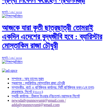
জুলাই / ০৬ / ২০২২
আজকে যারা কৃতী ছাত্রছাত্রী তোমরাই
একদিন এদেশের বুদ্ধজীবি হবে : ব্যারিস্টার
মোস্তাকিম রাজা চৌধুরী
জুলাই / ০৬ / ২০২২
সম্পাদক : আবু তালেব মুরাদ
প্রকাশক : ব্যারিস্টার মোস্তাকিম রাজা চৌধুরী
সম্পাদকীয়, বার্তা ও বাণিজ্যিক কার্যালয়: সিটি বাণিজ্যিক ভবন (১ম তলা)
বন্দরবাজার, সিলেট (৩১০০)
স্থায়ী কার্যালয় : ঠিকানা টাওয়ার (নিচতলা) নয়াসড়ক সিলেট
newsdailypunnovumi@gmail.com /
addailypunnovumi@gmail.com