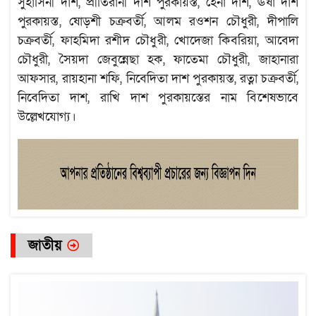
সুহাসিনী দাশ, প্রীতিরানী দাশ পুরকায়স্ত, হেনা দাশ, ঊষা দাশ
পুরকায়স্ত, ষোড়শী চক্রবর্তী, আলম রওশন চৌধুরী, দীপালি
চক্রবর্তী, ফাহমিদা রশীদ চৌধুরী, খোদেজা কিবরিয়া, আবেদা
চৌধুরী, সৈয়দা জেবুন্নেছা হক, ফাতেমা চৌধুরী, জাহানারা
আফসার, রায়হানা শফি, নিবেদিতা দাশ পুরকায়স্ত, রত্না চক্রবর্তী,
নিবেদিতা দাশ, রাখি দাশ পুরকায়স্তের নাম বিশেষভাবে
উল্লেখযোগ্য।
জাতীয়