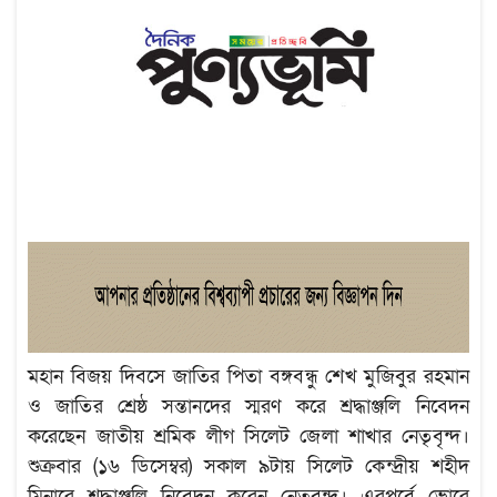
মহান বিজয় দিবসে জাতির পিতা বঙ্গবন্ধু শেখ মুজিবুর রহমান
ও জাতির শ্রেষ্ঠ সন্তানদের স্মরণ করে শ্রদ্ধাঞ্জলি নিবেদন
করেছেন জাতীয় শ্রমিক লীগ সিলেট জেলা শাখার নেতৃবৃন্দ।
শুক্রবার (১৬ ডিসেম্বর) সকাল ৯টায় সিলেট কেন্দ্রীয় শহীদ
মিনারে শ্রদ্ধাঞ্জলি নিবেদন করেন নেতৃবৃন্দ। এরপূর্বে ভোরে