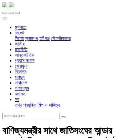
মূলপাতা
সিলেট
সিলেট
সুনামগঞ্জ
হবিগঞ্জ
মৌলভীবাজার
জাতীয়
রাজনীতি
আন্তর্জাতিক
প্রবাস সংবাদ
খেলাধুলা
বিনোদন
স্বাস্থ্য
সারাদেশ
গণমাধ্যম
মতামত
সব
তথ্য প্রযুক্তি
শিল্প ও সাহিত্য
বাণিজ্যমন্ত্রীর সাথে জাতিসংঘের আন্ডার