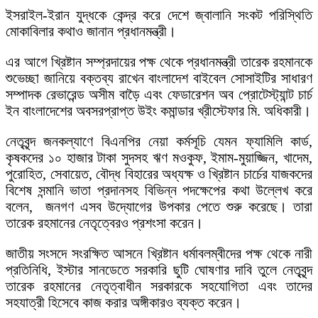
ইসরাইল-ইরান যুদ্ধকে কেন্দ্র করে দেশে জ্বালানি সংকট পরিস্থিতি
মোকাবিলার কথাও জানান প্রধানমন্ত্রী।
এর আগে খ্রিষ্টান সম্প্রদায়ের পক্ষ থেকে প্রধানমন্ত্রী তারেক রহমানকে
শুভেচ্ছা জানিয়ে বক্তব্য রাখেন বাংলাদেশ বাইবেল সোসাইটির সাধারণ
সম্পাদক রেভারেন্ড অসীম বাড়ৈ এবং ফেডারেশন অব প্রোটেস্ট্যান্ট চার্চ
ইন বাংলাদেশের অবসরপ্রাপ্ত উইং কমান্ডার খ্রীস্টেফার মি. অধিকারী।
নেতৃবৃন্দ জনকল্যাণে বিএনপির নেয়া কর্মসূচি যেমন ফ্যামিলি কার্ড,
কৃষকদের ১০ হাজার টাকা সুদসহ ঋণ মওকুফ, ইমাম-মুয়াজ্জিন, খাদেম,
পুরোহিত, সেবায়েত, বৌদ্ধ বিহারের অধ্যক্ষ ও খ্রিষ্টান চার্চের যাজকদের
বিশেষ সন্মানি ভাতা প্রদানসহ বিভিন্ন পদক্ষেপের কথা উল্লেখ করে
বলেন, জনগণ এসব উদ্যোগের উপকার পেতে শুরু করেছে। তারা
তারেক রহমানের নেতৃত্বেরও প্রশংসা করেন।
জাতীয় সংসদে সংরক্ষিত আসনে খ্রিষ্টান ধর্মাবলম্বীদের পক্ষ থেকে নারী
প্রতিনিধি, ইস্টার সানডেতে সরকারি ছুটি ঘোষণার দাবি তুলে নেতৃবৃন্দ
তারেক রহমানের নেতৃত্বাধীন সরকারকে সহযোগিতা এবং তাদের
সহযাত্রী হিসেবে কাজ করার অঙ্গীকারও ব্যক্ত করেন।