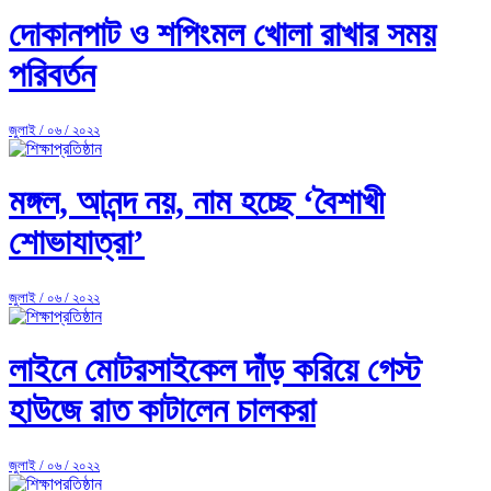
দোকানপাট ও শপিংমল খোলা রাখার সময়
পরিবর্তন
জুলাই / ০৬ / ২০২২
মঙ্গল, আনন্দ নয়, নাম হচ্ছে ‘বৈশাখী
শোভাযাত্রা’
জুলাই / ০৬ / ২০২২
লাইনে মোটরসাইকেল দাঁড় করিয়ে গেস্ট
হাউজে রাত কাটালেন চালকরা
জুলাই / ০৬ / ২০২২