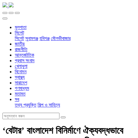
মূলপাতা
সিলেট
সিলেট
সুনামগঞ্জ
হবিগঞ্জ
মৌলভীবাজার
জাতীয়
রাজনীতি
আন্তর্জাতিক
প্রবাস সংবাদ
খেলাধুলা
বিনোদন
স্বাস্থ্য
সারাদেশ
গণমাধ্যম
মতামত
সব
তথ্য প্রযুক্তি
শিল্প ও সাহিত্য
‘বেটার’ বাংলাদেশ বিনির্মাণে ঐক্যবদ্ধভাবে