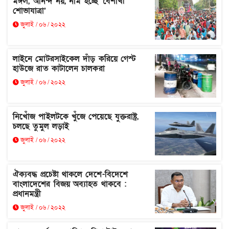
মঙ্গল, আনন্দ নয়, নাম হচ্ছে ‘বৈশাখী
শোভাযাত্রা’
জুলাই / ০৬ / ২০২২
লাইনে মোটরসাইকেল দাঁড় করিয়ে গেস্ট
হাউজে রাত কাটালেন চালকরা
জুলাই / ০৬ / ২০২২
নিখোঁজ পাইলটকে খুঁজে পেয়েছে যুক্তরাষ্ট্র,
চলছে তুমুল লড়াই
জুলাই / ০৬ / ২০২২
ঐক্যবদ্ধ প্রচেষ্টা থাকলে দেশে-বিদেশে
বাংলাদেশের বিজয় অব্যাহত থাকবে :
প্রধানমন্ত্রী
জুলাই / ০৬ / ২০২২