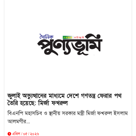
জুলাই অভ্যুত্থানের মাধ্যমে দেশে গণতন্ত্র ফেরার পথ
তৈরি হয়েছে: মির্জা ফখরুল
বিএনপি মহাসচিব ও স্থানীয় সরকার মন্ত্রী মির্জা ফখরুল ইসলাম
আলমগীর...
এপ্রিল / ০৫ / ২০২৬