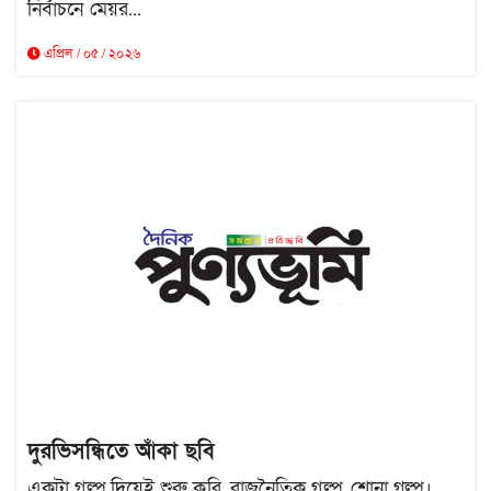
নির্বাচনে মেয়র...
এপ্রিল / ০৫ / ২০২৬
দুরভিসন্ধিতে আঁকা ছবি
একটা গল্প দিয়েই শুরু করি, রাজনৈতিক গল্প, শোনা গল্প।