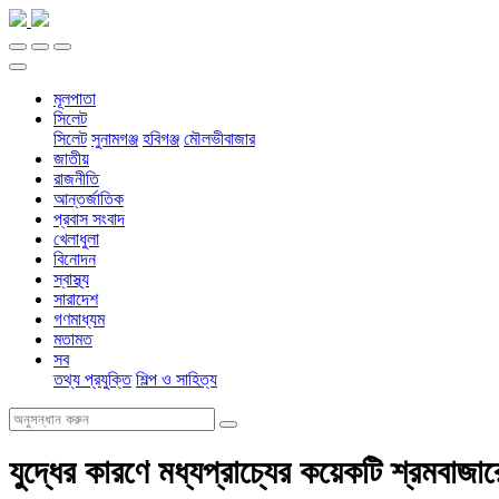
মূলপাতা
সিলেট
সিলেট
সুনামগঞ্জ
হবিগঞ্জ
মৌলভীবাজার
জাতীয়
রাজনীতি
আন্তর্জাতিক
প্রবাস সংবাদ
খেলাধুলা
বিনোদন
স্বাস্থ্য
সারাদেশ
গণমাধ্যম
মতামত
সব
তথ্য প্রযুক্তি
শিল্প ও সাহিত্য
যুদ্ধের কারণে মধ্যপ্রাচ্যের কয়েকটি শ্রমবাজারে 