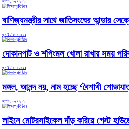
জুলাই / ০৬ / ২০২২
বাণিজ্যমন্ত্রীর সাথে জাতিসংঘের আন্ডার সেক
জুলাই / ০৬ / ২০২২
দোকানপাট ও শপিংমল খোলা রাখার সময় পরিব
জুলাই / ০৬ / ২০২২
মঙ্গল, আনন্দ নয়, নাম হচ্ছে ‘বৈশাখী শোভাযাত
জুলাই / ০৬ / ২০২২
লাইনে মোটরসাইকেল দাঁড় করিয়ে গেস্ট হাউজ