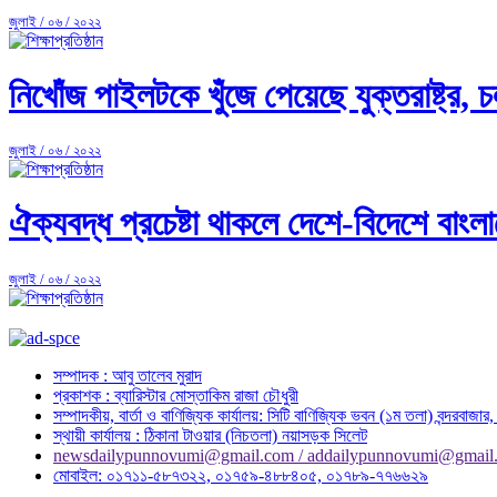
জুলাই / ০৬ / ২০২২
নিখোঁজ পাইলটকে খুঁজে পেয়েছে যুক্তরাষ্ট্র, 
জুলাই / ০৬ / ২০২২
ঐক্যবদ্ধ প্রচেষ্টা থাকলে দেশে-বিদেশে বাংলা
জুলাই / ০৬ / ২০২২
সম্পাদক : আবু তালেব মুরাদ
প্রকাশক : ব্যারিস্টার মোস্তাকিম রাজা চৌধুরী
সম্পাদকীয়, বার্তা ও বাণিজ্যিক কার্যালয়: সিটি বাণিজ্যিক ভবন (১ম তলা) বন্দরবাজা
স্থায়ী কার্যালয় : ঠিকানা টাওয়ার (নিচতলা) নয়াসড়ক সিলেট
newsdailypunnovumi@gmail.com / addailypunnovumi@gmail
মোবাইল: ০১৭১১-৫৮৭৩২২, ০১৭৫৯-৪৮৮৪০৫, ০১৭৮৯-৭৭৬৬২৯