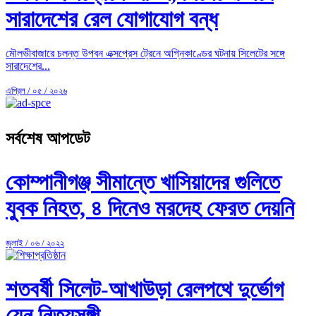
সারাদেশের রেল যোগাযোগ বন্ধ
মৌলভীবাজারে চলন্ত উপবন এক্সপ্রেস ট্রেনে অগ্নিকাণ্ডের ঘটনায় সিলেটের সঙ্গে
সারাদেশের...
এপ্রিল / ০৫ / ২০২৬
সর্বশেষ আপডেট
কোম্পানীগঞ্জ সীমান্তে খাসিয়াদের গুলিতে
যুবক নিহত, ৪ দিনেও মরদেহ ফেরত দেয়নি
জুলাই / ০৬ / ২০২২
শতবর্ষী সিলেট-আখাউড়া রেলপথে দুর্ভোগ
যেন নিত্যসঙ্গী