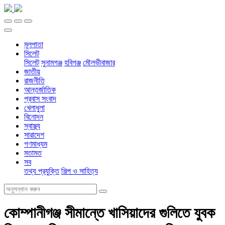
মূলপাতা
সিলেট
সিলেট
সুনামগঞ্জ
হবিগঞ্জ
মৌলভীবাজার
জাতীয়
রাজনীতি
আন্তর্জাতিক
প্রবাস সংবাদ
খেলাধুলা
বিনোদন
স্বাস্থ্য
সারাদেশ
গণমাধ্যম
মতামত
সব
তথ্য প্রযুক্তি
শিল্প ও সাহিত্য
কোম্পানীগঞ্জ সীমান্তে খাসিয়াদের গুলিতে যুবক