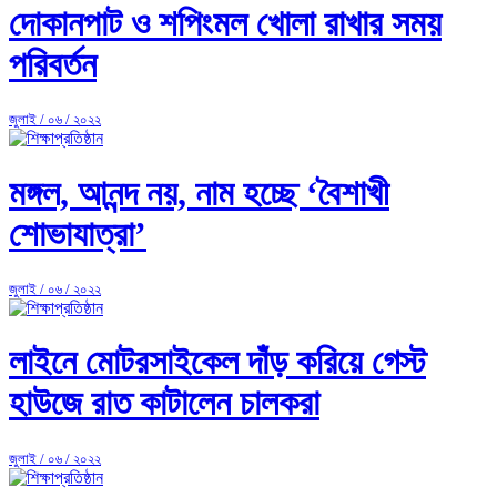
দোকানপাট ও শপিংমল খোলা রাখার সময়
পরিবর্তন
জুলাই / ০৬ / ২০২২
মঙ্গল, আনন্দ নয়, নাম হচ্ছে ‘বৈশাখী
শোভাযাত্রা’
জুলাই / ০৬ / ২০২২
লাইনে মোটরসাইকেল দাঁড় করিয়ে গেস্ট
হাউজে রাত কাটালেন চালকরা
জুলাই / ০৬ / ২০২২