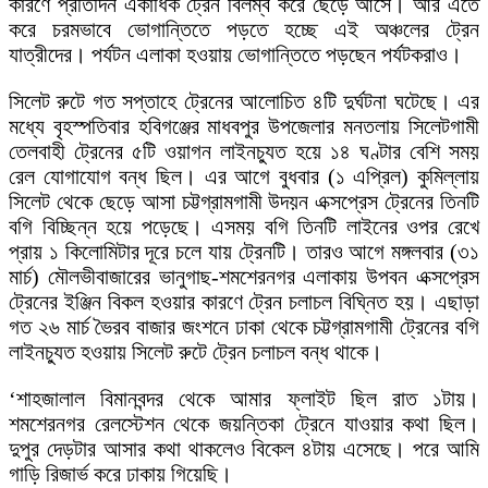
কারণে প্রতিদিন একাধিক ট্রেন বিলম্ব করে ছেড়ে আসে। আর এতে
করে চরমভাবে ভোগান্তিতে পড়তে হচ্ছে এই অঞ্চলের ট্রেন
যাত্রীদের। পর্যটন এলাকা হওয়ায় ভোগান্তিতে পড়ছেন পর্যটকরাও।
সিলেট রুটে গত সপ্তাহে ট্রেনের আলোচিত ৪টি দুর্ঘটনা ঘটেছে। এর
মধ্যে বৃহস্পতিবার হবিগঞ্জের মাধবপুর উপজেলার মনতলায় সিলেটগামী
তেলবাহী ট্রেনের ৫টি ওয়াগন লাইনচ্যুত হয়ে ১৪ ঘণ্টার বেশি সময়
রেল যোগাযোগ বন্ধ ছিল। এর আগে বুধবার (১ এপ্রিল) কুমিল্লায়
সিলেট থেকে ছেড়ে আসা চট্টগ্রামগামী উদয়ন এক্সপ্রেস ট্রেনের তিনটি
বগি বিচ্ছিন্ন হয়ে পড়েছে। এসময় বগি তিনটি লাইনের ওপর রেখে
প্রায় ১ কিলোমিটার দূরে চলে যায় ট্রেনটি। তারও আগে মঙ্গলবার (৩১
মার্চ) মৌলভীবাজারের ভানুগাছ-শমশেরনগর এলাকায় উপবন এক্সপ্রেস
ট্রেনের ইঞ্জিন বিকল হওয়ার কারণে ট্রেন চলাচল বিঘ্নিত হয়। এছাড়া
গত ২৬ মার্চ ভৈরব বাজার জংশনে ঢাকা থেকে চট্টগ্রামগামী ট্রেনের বগি
লাইনচ্যুত হওয়ায় সিলেট রুটে ট্রেন চলাচল বন্ধ থাকে।
‘শাহজালাল বিমানবন্দর থেকে আমার ফ্লাইট ছিল রাত ১টায়।
শমশেরনগর রেলস্টেশন থেকে জয়ন্তিকা ট্রেনে যাওয়ার কথা ছিল।
দুপুর দেড়টার আসার কথা থাকলেও বিকেল ৪টায় এসেছে। পরে আমি
গাড়ি রিজার্ভ করে ঢাকায় গিয়েছি।