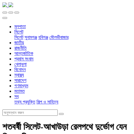
মূলপাতা
সিলেট
সিলেট
সুনামগঞ্জ
হবিগঞ্জ
মৌলভীবাজার
জাতীয়
রাজনীতি
আন্তর্জাতিক
প্রবাস সংবাদ
খেলাধুলা
বিনোদন
স্বাস্থ্য
সারাদেশ
গণমাধ্যম
মতামত
সব
তথ্য প্রযুক্তি
শিল্প ও সাহিত্য
শতবর্ষী সিলেট-আখাউড়া রেলপথে দুর্ভোগ যেন